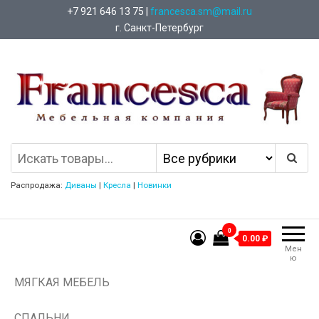
+7 921 646 13 75 |
francesca.sm@mail.ru
г. Санкт-Петербург
Francesca Мебельная Компания
Распродажа:
Диваны
|
Кресла
|
Новинки
0
0.00 ₽
Мен
ю
МЯГКАЯ МЕБЕЛЬ
СПАЛЬНИ