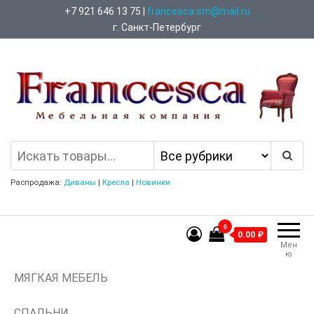
Перейти
+7 921 646 13 75 |
francesca.sm@mail.ru
к
г. Санкт-Петербург
содержимому
Francesca Мебельная Компания
Распродажа:
Диваны
|
Кресла
|
Новинки
0
0.00 ₽
Мен
ю
МЯГКАЯ МЕБЕЛЬ
СПАЛЬНИ