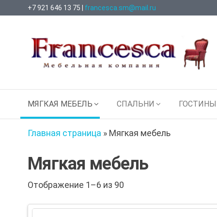
Перейти
+7 921 646 13 75 |
francesca.sm@mail.ru
к
содержимому
Francesca
Мебельная
МЯГКАЯ МЕБЕЛЬ
СПАЛЬНИ
ГОСТИНЫ
Компания
Главная страница
»
Мягкая мебель
Мягкая мебель
Отображение 1–6 из 90