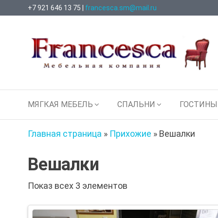
Перейти
+7 921 646 13 75 |
francesca.sm@mail.ru
к
содержимому
Francesca
Мебельная
МЯГКАЯ МЕБЕЛЬ
СПАЛЬНИ
ГОСТИНЫ
Компания
Главная страница
»
Прихожие
»
Вешалки
Вешалки
Показ всех 3 элементов