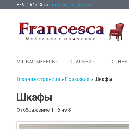
Перейти
+7 921 646 13 75 |
francesca.sm@mail.ru
к
содержимому
Francesca
Мебельная
МЯГКАЯ МЕБЕЛЬ
СПАЛЬНИ
ГОСТИНЫ
Компания
Главная страница
»
Прихожие
»
Шкафы
Шкафы
Отображение 1–6 из 8