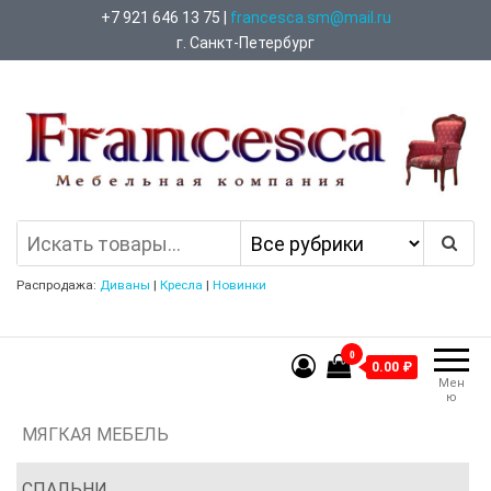
Перейти
+7 921 646 13 75 |
francesca.sm@mail.ru
к
г. Санкт-Петербург
содержимому
Francesca Мебельная Компания
Распродажа:
Диваны
|
Кресла
|
Новинки
0
0.00 ₽
Мен
ю
МЯГКАЯ МЕБЕЛЬ
СПАЛЬНИ