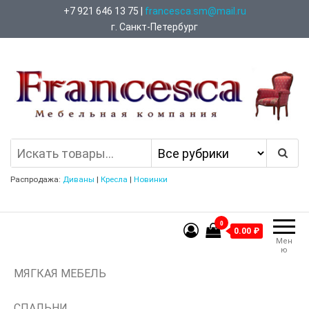
Перейти
+7 921 646 13 75 |
francesca.sm@mail.ru
к
г. Санкт-Петербург
содержимому
Francesca Мебельная Компания
Распродажа:
Диваны
|
Кресла
|
Новинки
0
0.00 ₽
Мен
ю
МЯГКАЯ МЕБЕЛЬ
СПАЛЬНИ