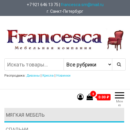
Перейти
+7 921 646 13 75 |
francesca.sm@mail.ru
к
г. Санкт-Петербург
содержимому
Francesca Мебельная Компания
Распродажа:
Диваны
|
Кресла
|
Новинки
0
0.00 ₽
Мен
ю
МЯГКАЯ МЕБЕЛЬ
СПАЛЬНИ