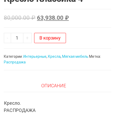
80,000.00
₽
63,938.00
₽
Количество
-
+
В корзину
Кресло
Классика
Категории:
Интерьерные
,
Кресла
,
Мягкая мебель
Метка:
4
Распродажа
ОПИСАНИЕ
Кресло.
РАСПРОДАЖА