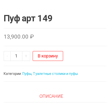
Пуф арт 149
13,900.00
₽
Количество
-
+
В корзину
Пуф
арт
Категории:
Пуфы
,
Туалетные столики и пуфы
149
ОПИСАНИЕ