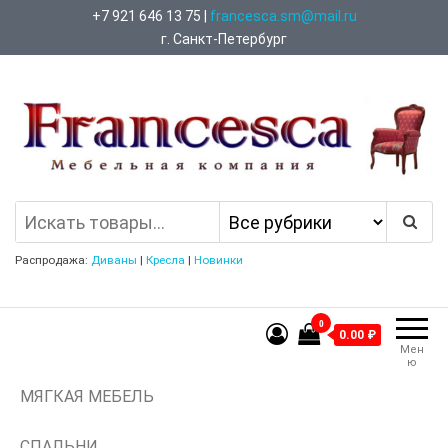
Перейти
+7 921 646 13 75 |
francesca.sm@mail.ru
к
г. Санкт-Петербург
содержимому
Francesca Мебельная Компания
Распродажа:
Диваны
|
Кресла
|
Новинки
0
0.00 ₽
Мен
ю
МЯГКАЯ МЕБЕЛЬ
СПАЛЬНИ